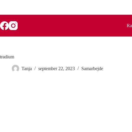
Fortsæt
til
indhold
Ra
tradium
Tanja
september 22, 2023
Samarbejde