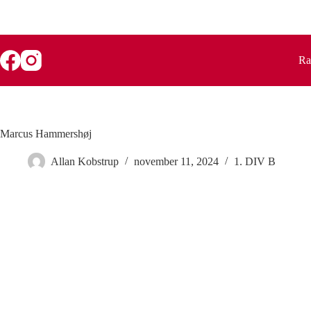
Fortsæt
til
indhold
Ra
Marcus Hammershøj
Allan Kobstrup
november 11, 2024
1. DIV B