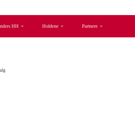
nders HH
Holdene
Partnere
alg