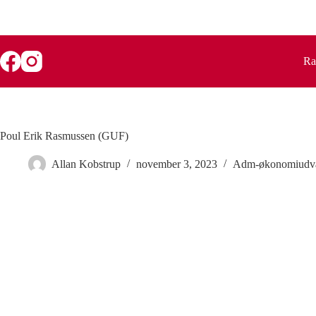
Fortsæt
til
indhold
Ra
Poul Erik Rasmussen (GUF)
Allan Kobstrup
november 3, 2023
Adm-økonomiudv